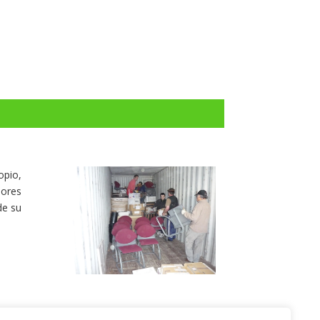
opio,
dores
de su