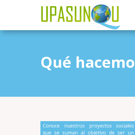
Qué hacemo
Conoce nuestros proyectos sociales
que se suman al objetivo de ser un