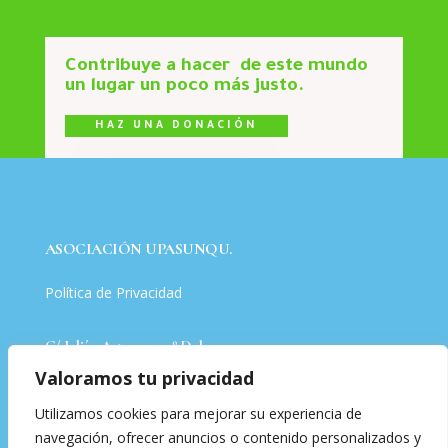
Contribuye a hacer de este mundo
un lugar un poco más justo.
HAZ UNA DONACIÓN
ASOCIACIÓN UPASUNQU.
Política de Privacidad
C/ Julián Arteaga 7, 3º Dcha.
Valoramos tu privacidad
Política de Cookies
Utilizamos cookies para mejorar su experiencia de
navegación, ofrecer anuncios o contenido personalizados y
Tfno. 695391948 – 657392758